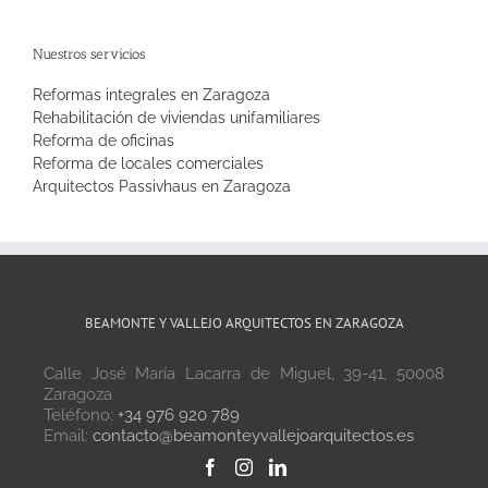
Nuestros servicios
Reformas integrales en Zaragoza
Rehabilitación de viviendas unifamiliares
Reforma de oficinas
Reforma de locales comerciales
Arquitectos Passivhaus en Zaragoza
BEAMONTE Y VALLEJO ARQUITECTOS EN ZARAGOZA
Calle José María Lacarra de Miguel, 39-41, 50008
Zaragoza
Teléfono:
+34 976 920 789
Email:
contacto@beamonteyvallejoarquitectos.es