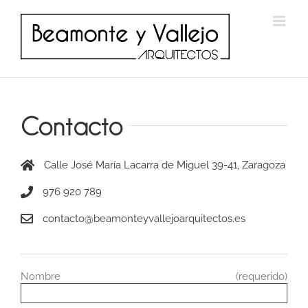
Saltar
al
contenido
Contacto
Calle José María Lacarra de Miguel 39-41, Zaragoza
976 920 789
contacto@beamonteyvallejoarquitectos.es
Nombre (requerido)